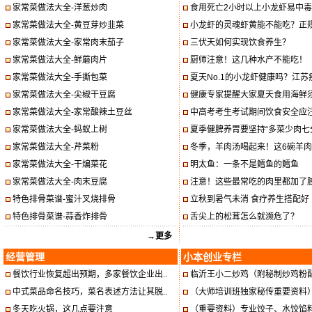
家常菜做法大全-洋葱炒肉
食用死亡2小时以上小龙虾易中毒，
家常菜做法大全-黄豆芽炒韭菜
小龙虾的灵魂虾黄能不能吃？正规
家常菜做法大全-家常肉末茄子
三伏天如何实现饮食养生？
家常菜做法大全-鲜蘑肉片
厨师注意！这几种水产不能吃！
家常菜做法大全-手撕包菜
夏天No.1的小龙虾健康吗？江苏疾
家常菜做法大全-尖椒干豆腐
健康专家提醒大家夏天食用海鲜须
家常菜做法大全-家常酸辣土豆丝
中高考考生考试期间饮食安全应
家常菜做法大全-蚂蚁上树
夏季健脾养胃要坚持“多菜少肉七分饱
家常菜做法大全-芹菜粉
冬季，羊肉汤喝起来！这6碗羊肉汤
家常菜做法大全-干煸菜花
明太鱼：一条不是鳕鱼的鳕鱼
家常菜做法大全-肉末豆腐
注意！这些最常吃的肉里都加了胶
特色排骨菜谱-蜜汁叉烧排骨
立秋到暑气未消 食疗养生搭配好
特色排骨菜谱-蒜香炸排骨
舌尖上的松茸怎么就濒危了？
→更多
经营管理
小本创业专栏
餐饮行业恢复超出预期，多家餐饮企业出..
临沂王小二炒鸡（附秘制炒鸡粉
中式菜品命名技巧，菜名表述方法让其脱..
（大师培训班独家秘传重要资料）
冬天吃火锅，这几点要注意
（重要资料）专业饺子、水饺馅料