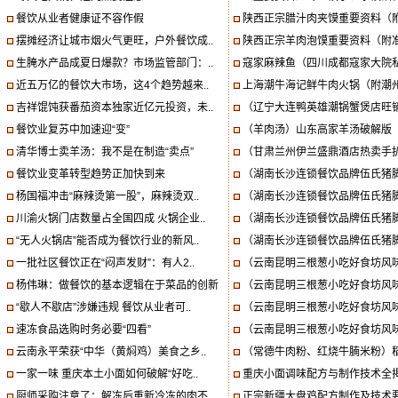
餐饮从业者健康证不容作假
陕西正宗腊汁肉夹馍重要资料（附
摆摊经济让城市烟火气更旺，户外餐饮成..
陕西正宗羊肉泡馍重要资料（附准
生腌水产品成夏日爆款？市场监管部门：..
寇家麻辣鱼（四川成都寇家大院私
近五万亿的餐饮大市场，这4个趋势越来..
上海潮牛海记鲜牛肉火锅（附潮州
吉祥馄饨获番茄资本独家近亿元投资，未..
（辽宁大连鸭英雄潮锅蟹煲店旺销
餐饮业复苏中加速迎“变”
（羊肉汤）山东高家羊汤破解版（
清华博士卖羊汤：我不是在制造“卖点”
（甘肃兰州伊兰盛鼎酒店热卖手扒
餐饮业变革转型趋势正加快到来
（湖南长沙连锁餐饮品牌伍氏猪脚
杨国福冲击“麻辣烫第一股”，麻辣烫双..
（湖南长沙连锁餐饮品牌伍氏猪脚
川渝火锅门店数量占全国四成 火锅企业..
（湖南长沙连锁餐饮品牌伍氏猪脚
“无人火锅店”能否成为餐饮行业的新风..
（湖南长沙连锁餐饮品牌伍氏猪脚
一批社区餐饮正在“闷声发财”：有人2..
（云南昆明三根葱小吃好食坊风味
杨伟琳：做餐饮的基本逻辑在于菜品的创新
（云南昆明三根葱小吃好食坊风味
“歇人不歇店”涉嫌违规 餐饮从业者可..
（云南昆明三根葱小吃好食坊风味
速冻食品选购时务必要“四看”
（云南昆明三根葱小吃好食坊风味
云南永平荣获“中华（黄焖鸡）美食之乡..
（常德牛肉粉、红烧牛腩米粉）稻
一家一味 重庆本土小面如何破解“好吃..
重庆小面调味配方与制作技术全揭
厨师采购注意了：解冻后重新冷冻的肉不..
正宗新疆大盘鸡配方制作及技术要