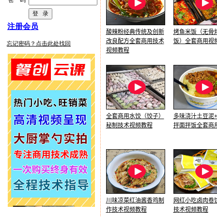
酸辣粉经典传统及创新
烤鱼米饭（无骨
改良配方全套商用技术
饭）全套商用视
视频教程
全套商用水饺（饺子）
多味浇汁土豆泥
秘制技术视频教程
拌面拌饭全套商
川味凉菜红油酱香鸡制
网红小吃卤肉卷
作技术视频教程
技术视频教程