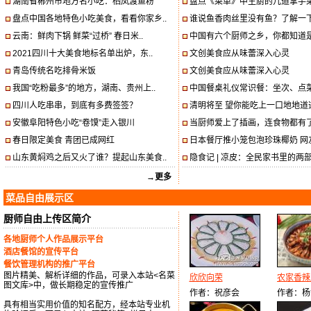
湖南省郴州市地方名小吃：栖凤渡鱼粉
盘点《菜单》中主厨的几道拿手
盘点中国各地特色小吃美食，看看你家乡..
谁说鱼香肉丝里没有鱼？了解一下
云南：鲜肉下锅 鲜菜“过桥” 春日米..
中国有六个厨师之乡，你都知道是
2021四川十大美食地标名单出炉，东..
文创美食应从味蕾深入心灵
青岛传统名吃排骨米饭
文创美食应从味蕾深入心灵
我国“吃粉最多”的地方，湖南、贵州上..
中国餐桌礼仪常识餐：坐次、点菜
四川人吃串串，到底有多费签签？
清明将至 望你能吃上一口地地道道
安徽阜阳特色小吃“卷馍”走入银川
当厨师爱上了插画，连食物都有
春日限定美食 青团已成网红
日本餐厅推小笼包泡珍珠椰奶 网友
山东黄焖鸡之后又火了谁？提起山东美食..
隐食记 | 凉皮：全民家书里的两部美
→更多
菜品自由展示区
厨师自由上传区简介
各地厨师个人作品展示平台
酒店餐馆的宣传平台
餐饮管理机构的推广平台
图片精美、解析详细的作品，可录入本站<名菜
欣欣向荣
农家香辣
图文库>中，做长期稳定的宣传推广
作者：祝彦会
作者：杨
具有相当实用价值的知名配方，经本站专业机