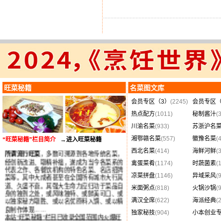
旺菜秘籍
名菜图文库
会员专区（3）
(2245)
会员专区（
热点配方
(1011)
秘制酱汁
(
川渝名菜
(933)
苏浙沪名
湘鄂赣名菜
(557)
徽豫名菜
(
“旺菜秘籍”栏目简介
→进入旺菜秘籍
所谓流行旺菜
，多数可溯源到各地传统名菜，
西北名菜
(414)
海鲜河鲜
(
经创新改进、取精补拙，遂成为当今各菜系的
禽蛋菜肴
(1174)
时蔬菌素
(
代表之作、各餐饮机构的特色名菜、名店招牌
菜等。其中大成者甚至在全国所有城市大行其
凉菜拼盘
(1146)
异域采风
(
道、久盛不衰。其强大生命力应归功于菜品自
米面粥点
(818)
火锅沙锅
(
身的独到之处，或风味独特、或鲜美可口、或
以独家秘方取胜、或以名优原料入馔、或以精
满汉全席
(622)
海派经典
(
良制作体现……
本站“旺菜秘籍”栏目已收录全国范围内火爆旺
独家秘技
(904)
小本创业
菜、创新菜品、名店名菜及详细制作工艺配方