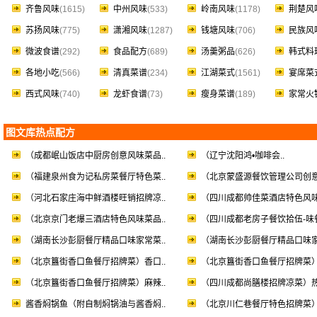
齐鲁风味
(1615)
中州风味
(533)
岭南风味
(1178)
荆楚风
苏扬风味
(775)
潇湘风味
(1287)
钱塘风味
(706)
民族风
微波食谱
(292)
食品配方
(689)
汤羹粥品
(626)
韩式料
各地小吃
(566)
清真菜谱
(234)
江湖菜式
(1561)
宴席菜
西式风味
(740)
龙虾食谱
(73)
瘦身菜谱
(189)
家常火
图文库热点配方
（成都岷山饭店中厨房创意风味菜品..
（辽宁沈阳鸿•咖啡会..
（福建泉州食为记私房菜餐厅特色菜..
（北京蒙盛源餐饮管理公司创意
（河北石家庄海中鲜酒楼旺销招牌凉..
（四川成都帅佳菜酒店特色风味
（北京京门老爆三酒店特色风味菜品..
（四川成都老房子餐饮拾伍-味餐
（湖南长沙彭厨餐厅精品口味家常菜..
（湖南长沙彭厨餐厅精品口味家
（北京簋街香口鱼餐厅招牌菜）香口..
（北京簋街香口鱼餐厅招牌菜）
（北京簋街香口鱼餐厅招牌菜）麻辣..
（四川成都尚膳楼招牌凉菜）热
酱香焖锅鱼（附自制焖锅油与酱香焖..
（北京川仁巷餐厅特色招牌菜）