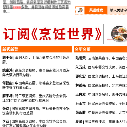
配料等
3000
多款，并且还在持续添加及完善
中。
菜谱搜索
输入关键字
栏目内容由本站特约名厨精心研讨，汇集整理
成册。内容丰富、图文并茂、解析详细，相信
会对读者朋友们尤其是酒店经营者、厨房管理
人员、专业厨艺爱好者以及名吃佳肴制作加工
企业在菜品调整、新菜推出、经营思路等方面
有一定的实用参考价值。
新秀新菜
名厨名菜
胡于保
| 海归大厨，上海九储堂会所的行政总
陆发荣
| 云南滇菜泰斗，中国百
厨。
朱万成
| 国际中餐烹饪大师，美
姚泰鸿
| 高级烹调技师，秦皇岛南戴河开原海
鲜大酒店行政总厨。
邵庆宏
| 国家烹调技师，上海锦
何健能
| 中国粤菜名厨，顺德喜来登酒店采悦
林弟先
| 国家高级技师，北京春
轩中餐厅行政总厨。
王兴发
| 中国烹饪名师，现任吉
廖学坤
| 特三级烹调师、重庆名厨分会会员、
江北区“食全酒美”酒楼行政总厨
万玉宝
| 国家高级烹调技师，全
张钧
| 国家高级烹调技师，吉林省长春市小锅
张永胜
| 中餐高级烹调技师、北
饭连锁机构行政总厨
李亚
| 国家高级烹调师、中国烹饪协会会员、
夏驿
| 高级烹调技师，重庆油大
浙江嘉兴博雅酒店任中餐总厨