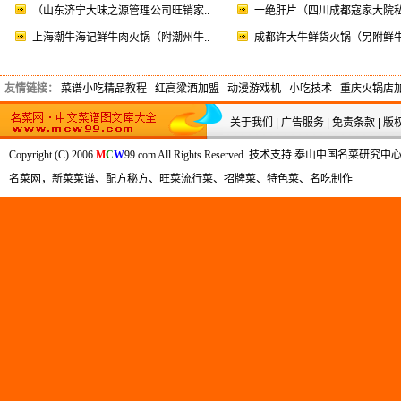
（山东济宁大味之源管理公司旺销家..
一绝肝片（四川成都寇家大院私
上海潮牛海记鲜牛肉火锅（附潮州牛..
成都许大牛鲜货火锅（另附鲜牛
友情链接：
菜谱小吃精品教程
红高粱酒加盟
动漫游戏机
小吃技术
重庆火锅店
关于我们
|
广告服务
|
免责条款
|
版
Copyright (C) 2006
M
C
W
99.com All Rights Reserved 技术支持 泰山中国名
名菜网，新菜菜谱、配方秘方、旺菜流行菜、招牌菜、特色菜、名吃制作