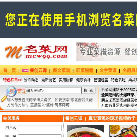
首 页
|
餐创云课
|
图文菜谱
|
旺菜秘籍
|
文字菜谱
|
名厨展
特色栏目>>
餐饮动态
最新厨艺
实用厨招
健康食补
管理经营
特色名吃
典故
名菜网建站于2005年
全国范围内火爆旺菜
输入想要查找的菜谱关键字，如要搜索“东北酱骨头配
朋友尤其是酒店经营
方制作方法”，直接输入“酱骨”两字即可
方面有非常实用的参
餐创云课 | 真实直观的现场视频教学