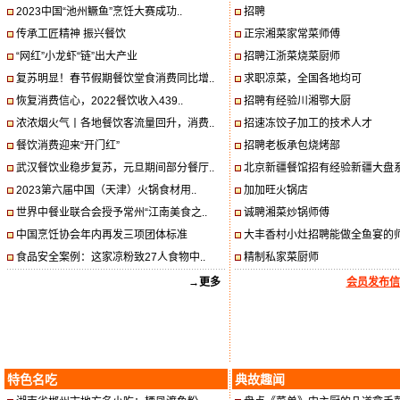
2023中国“池州鳜鱼”烹饪大赛成功..
招聘
传承工匠精神 振兴餐饮
正宗湘菜家常菜师傅
“网红”小龙虾“链”出大产业
招聘江浙菜烧菜厨师
复苏明显！春节假期餐饮堂食消费同比增..
求职凉菜，全国各地均可
恢复消费信心，2022餐饮收入439..
招聘有经验川湘鄂大厨
浓浓烟火气丨各地餐饮客流量回升，消费..
招速冻饺子加工的技术人才
餐饮消费迎来“开门红”
招聘老板承包烧烤部
武汉餐饮业稳步复苏，元旦期间部分餐厅..
北京新疆餐馆招有经验新疆大盘系
2023第六届中国（天津）火锅食材用..
加加旺火锅店
世界中餐业联合会授予常州“江南美食之..
诚聘湘菜炒锅师傅
中国烹饪协会年内再发三项团体标准
大丰香村小灶招聘能做全鱼宴的
食品安全案例：这家凉粉致27人食物中..
精制私家菜厨师
→更多
会员发布信
特色名吃
典故趣闻