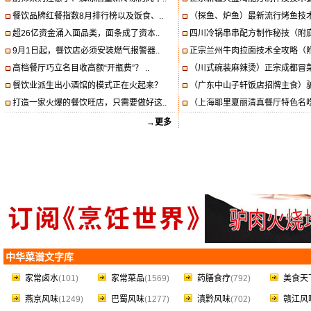
餐饮品牌红餐指数8月排行榜以及饭食、..
（探鱼、炉鱼）最新流行烤鱼技术
超26亿资金涌入面品类，面条成了资本..
四川冷锅串串配方制作秘技（附底
9月1日起，餐饮店必须安装燃气报警器..
正宗兰州牛肉拉面技术全攻略（附
高档餐厅巧立名目收高额“开瓶费”？ ..
（川式碗装麻辣烫）正宗成都冒菜
餐饮业派生出小酒馆的模式正在火起来？
（广东中山子轩饭店招牌主食）驴
打造一家火爆的餐饮旺店，只需要做好这..
（上海耶里夏丽清真餐厅特色名吃
→更多
中华菜谱文字库
家常卤水
(101)
家常菜品
(1569)
药膳食疗
(792)
美食天
燕京风味
(1249)
巴蜀风味
(1277)
滇黔风味
(702)
赣江风