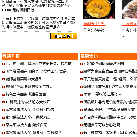
构验证后，可录入本站<旺菜秘笈>栏目中，一
经采纳，将根据实际价值支付提供者500至
10000元的稿酬回报
作品上传达到一定数量且质量优秀的作者，本
站可根据其资质及知名度列入本站<中国名厨>
黄焖野生甲鱼
小葱酱香
的相应位置中，做权威性的宣传推介
作者：徐兴华
作者：孙
涛
教您几招
健康食补
油、盐、酱、醋怎么存放更长久，看看这..
专家教你如何健康吃汤圆
川粤名厨都在用的隐形“增香王”，竟是..
螃蟹为高蛋白食品 食用时应搭配蔬菜
厨师创新菜粤湘大肠头
不只是蟹黄膏肥！“蟹”经济，你知道
厨师特色风味菜谱酸汤牛肉丸
调味品用放冰箱吗?有两类需要冷
特色面点面条桃油浸鱼面
主食 一要吃够 二要吃对
13种鸡翅的做法配方大公开
保质期并非判定食物品质的“金标
家常菜做法大全-尖椒炒回锅肉
猪油香不假，但它真没保健功效
家常菜做法大全-韭菜摊鸡蛋
吃自家泡菜亚硝酸盐中毒？专家：“
家常菜做法大全-酸辣白菜
无糖食品可以放心吃吗
家常菜做法大全-绿豆芽韭菜炒粉丝
有一种食物叫米饭 但你却对它充