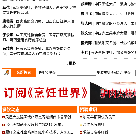
张奔腾
| 中国烹饪大师，饭店与
马伟
| 高级烹调师，餐饮经理人，西安“柴火”餐
饮管理有限公司。
曹尹飞
| 中国徽菜大师、伊尹烹饪
唐俊贵
| 国家高级烹调师、山西交口红辉大酒
张志刚
| 中国餐饮职业经理人、
店执行总厨
张文全
| 中国乡土菜金牌大厨、
于永滨
| 中国烹饪协会会员、国家高级烹调技
师、济南盛唐食府厨房总监
柳光辉
| 新派湘菜名厨、长沙恰
石精忠
| 国家高级烹饪师，嘉兴烹饪协会会
李兵
| 高级烹饪技师、鄂菜烹饪
员，嘉兴市玫瑰湾大酒店杭菜厨师长
→更多
名厨搜索
按姓名搜索
按城市/职务/简介搜索
餐饮动态
招聘求职
凤凰大厦建国饭店双杰闪耀烟台市鲁菜创..
尔泰羊招聘优秀员工
《小火锅品类发展报告2024》发布：..
合作入股厨师
厨师之家推出系列网红小吃技术，为网友..
求做豆腐宴师傅