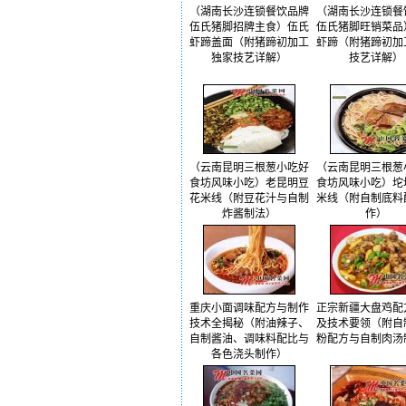
（湖南长沙连锁餐饮品牌
（湖南长沙连锁餐
伍氏猪脚招牌主食）伍氏
伍氏猪脚旺销菜品
虾蹄盖面（附猪蹄初加工
虾蹄（附猪蹄初加
独家技艺详解）
技艺详解）
（云南昆明三根葱小吃好
（云南昆明三根葱
食坊风味小吃）老昆明豆
食坊风味小吃）坨
花米线（附豆花汁与自制
米线（附自制底料
炸酱制法）
作）
重庆小面调味配方与制作
正宗新疆大盘鸡配
技术全揭秘（附油辣子、
及技术要领（附自
自制酱油、调味料配比与
粉配方与自制肉汤
各色浇头制作）