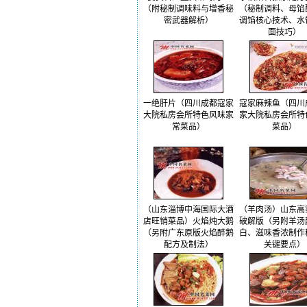
（附秘制调味料与增香秘
（秘制调料、母馅
密武器解析）
调馅核心技术、水
面技巧）
一绝肝片（四川成都寇家
寇家麻辣鱼（四川
大院私房会所特色风味家
家大院私房会所特
常菜品）
菜品）
（山东淄博中海国际大酒
（羊肉汤）山东高
店旺销菜品）火焰炖大鹅
破解版（另附羊汤
（另附广东原版火焰醉鹅
白、滋味香浓制作
配方及制法）
关键要点）