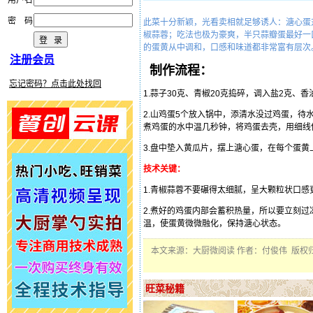
用户名
密 码
此菜十分新颖，光看卖相就足够诱人：溏心蛋
椒蒜蓉；吃法也极为豪爽，半只蒜瓣蛋最好一
的蛋黄从中调和，口感和味道都非常富有层次
注册会员
制作流程：
忘记密码？点击此处找回
1.蒜子30克、青椒20克捣碎，调入盐2克、香
2.山鸡蛋5个放入锅中，添清水没过鸡蛋，待
煮鸡蛋的水中温几秒钟，将鸡蛋去壳，用细线
3.盘中垫入黄瓜片，摆上溏心蛋，在每个蛋
技术关键：
1.青椒蒜蓉不要碾得太细腻，呈大颗粒状口感
2.煮好的鸡蛋内部会蓄积热量，所以要立刻
温，使蛋黄微微融化，保持溏心状态。
本文来源：大厨微阅读 作者：付俊伟 版权
旺菜秘籍