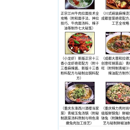
正宗兰州牛肉拉面技术全
（川式碗装麻辣烫
攻略（附和面手法、抻拉
成都冒菜绝密配方
技巧、牛肉面汤料、辣子
工艺全攻略
油等制作七大秘笈）
（小龙虾）新版正宗十三
（成都大蓉和拉德
香小龙虾绝密配方（附十
创意旺销菜品）青
三香麻辣酱、新版十三香
旺（附特制青椒汁
粉料配方与秘制出锅料配
辣油配方制作
方）
（重庆东淮西川酒楼当家
（重庆辣力秀时尚
菜）青椒玉兔汤锅（附秘
级版鲜锅兔）鲜椒
制蔬菜汤料熬制与特色滑
钵兔（附腌制兔肉
嫩兔肉加工技艺）
艺与秘制鲜椒油