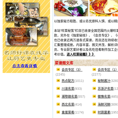
以独家秘方取胜、或以名优原料入馔、或以精
本站“旺菜秘笈”栏目已收录全国范围内火爆
款，另外在《独家秘技》、《会员专区》、《
也已收录近两万道各式菜谱，而且还在持续收
汇集整理成册。内容丰富、图文并茂、解析详
员、专业厨艺爱好者以及名吃佳肴制作加工企
考价值。
进入旺菜秘籍》》》
菜谱图文库
会员专区（3）
会员专区（1
(2245)
(2277)
热点配方
(1011)
秘制酱汁
(328
川渝名菜
(933)
苏浙沪名菜
(1
湘鄂赣名菜
(557)
徽豫名菜
(485)
西北名菜
(414)
海鲜河鲜
(309
禽蛋菜肴
(1174)
时蔬菌素
(195