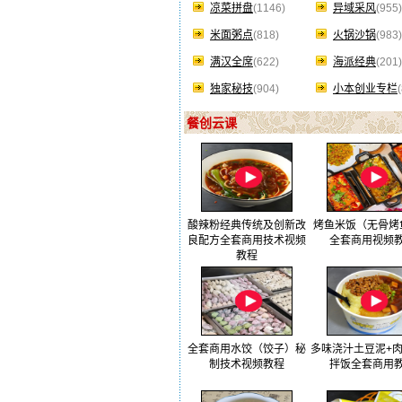
凉菜拼盘
(1146)
异域采风
(955)
米面粥点
(818)
火锅沙锅
(983)
满汉全席
(622)
海派经典
(201)
独家秘技
(904)
小本创业专栏
餐创云课
酸辣粉经典传统及创新改
烤鱼米饭（无骨烤
良配方全套商用技术视频
全套商用视频
教程
全套商用水饺（饺子）秘
多味浇汁土豆泥+
制技术视频教程
拌饭全套商用