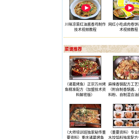
川味凉菜红油酱香鸡制作
网红小吃卤肉卷饼
技术视频教程
术视频教程
菜谱推荐
（诸葛烤鱼）正宗万州烤
麻辣香锅配方工艺
鱼精准配方（加盟技术资
（附自制香锅酱、
料解密版）
料粉、自制混合油
（大师培训班独家秘传重
（重要资料）专业
要资料）重庆诸葛烤鱼
水饺馅料独家配方