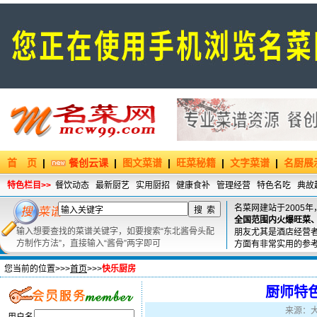
首 页
|
餐创云课
|
图文菜谱
|
旺菜秘籍
|
文字菜谱
|
名厨展
特色栏目>>
餐饮动态
最新厨艺
实用厨招
健康食补
管理经营
特色名吃
典故
名菜网建站于2005年
全国范围内火爆旺菜
输入想要查找的菜谱关键字，如要搜索“东北酱骨头配
朋友尤其是酒店经营
方制作方法”，直接输入“酱骨”两字即可
方面有非常实用的参
您当前的位置>>>
首页
>>>
快乐厨房
厨师特
来源：大