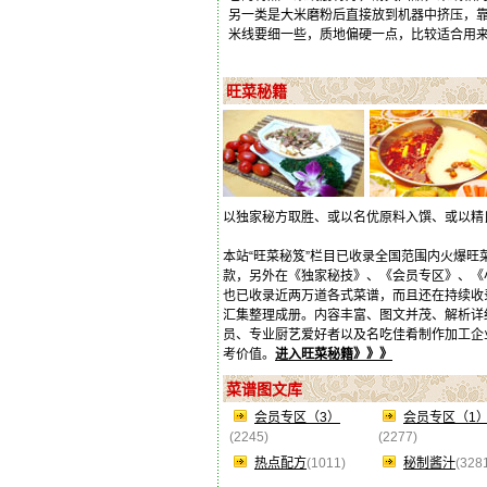
另一类是大米磨粉后直接放到机器中挤压，靠
米线要细一些，质地偏硬一点，比较适合用
旺菜秘籍
以独家秘方取胜、或以名优原料入馔、或以精
本站“旺菜秘笈”栏目已收录全国范围内火爆
款，另外在《独家秘技》、《会员专区》、《
也已收录近两万道各式菜谱，而且还在持续收
汇集整理成册。内容丰富、图文并茂、解析详
员、专业厨艺爱好者以及名吃佳肴制作加工企
考价值。
进入旺菜秘籍》》》
菜谱图文库
会员专区（3）
会员专区（1
(2245)
(2277)
热点配方
(1011)
秘制酱汁
(328