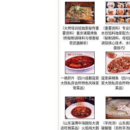
（大师培训班独家秘传重
（重要资料）专业
要资料）重庆诸葛烤鱼
水饺馅料独家配方
（附秘制调味料与增香秘
（秘制调料、母馅
密武器解析）
调馅核心技术、水
面技巧）
一绝肝片（四川成都寇家
寇家麻辣鱼（四川
大院私房会所特色风味家
家大院私房会所特
常菜品）
菜品）
（山东淄博中海国际大酒
（羊肉汤）山东高
店旺销菜品）火焰炖大鹅
破解版（另附羊汤