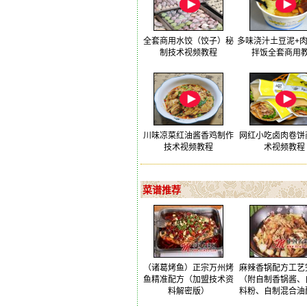
全套商用水饺（饺子）秘
多味浇汁土豆泥+
制技术视频教程
拌饭全套商用
川味凉菜红油酱香鸡制作
网红小吃卤肉卷饼
技术视频教程
术视频教程
菜谱推荐
（诸葛烤鱼）正宗万州烤
麻辣香锅配方工艺
鱼精准配方（加盟技术资
（附自制香锅酱、
料解密版）
料粉、自制混合油