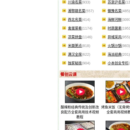
川渝名菜
(933)
苏浙沪名菜
(1
湘鄂赣名菜
(557)
徽豫名菜
(485)
西北名菜
(414)
海鲜河鲜
(309
禽蛋菜肴
(1174)
时蔬菌素
(195
凉菜拼盘
(1146)
异域采风
(955)
米面粥点
(818)
火锅沙锅
(983)
满汉全席
(622)
海派经典
(201)
独家秘技
(904)
小本创业专栏
餐创云课
酸辣粉经典传统及创新改
烤鱼米饭（无骨烤
良配方全套商用技术视频
全套商用视频
教程