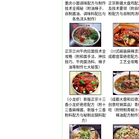
重庆小面调味配方与制作
正宗新疆大盘鸡配
技术全揭秘（附油辣子、
及技术要领（附自
自制酱油、调味料配比与
粉配方与自制肉汤
各色浇头制作）
正宗兰州牛肉拉面技术全
（川式碗装麻辣烫
攻略（附和面手法、抻拉
成都冒菜绝密配方
技巧、牛肉面汤料、辣子
工艺全攻略
油等制作七大秘笈）
（小龙虾）新版正宗十三
（成都大蓉和拉德
香小龙虾绝密配方（附十
创意旺销菜品）青
三香麻辣酱、新版十三香
旺（附特制青椒汁
粉料配方与秘制出锅料配
辣油配方制作
方）