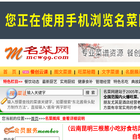
首 页
|
餐创云课
|
图文菜谱
|
旺菜秘籍
|
文字菜谱
|
名厨展
特色栏目>>
餐饮动态
最新厨艺
实用厨招
健康食补
管理经营
特色名吃
典故
名菜网建站于2005年
全国范围内火爆旺菜
输入想要查找的菜谱关键字，如要搜索“东北酱骨头配
朋友尤其是酒店经营
方制作方法”，直接输入“酱骨”两字即可
方面有非常实用的参
您当前的位置>>>
首页
>>>
名菜图库_查看详细说明
（云南昆明三根葱小吃好食坊
自