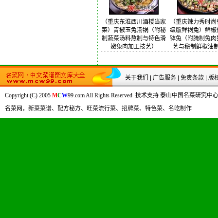
（重庆东淮西川酒楼当家
（重庆辣力秀时尚
菜）青椒玉兔汤锅（附秘
级版鲜锅兔）鲜椒
制蔬菜汤料熬制与特色滑
钵兔（附腌制兔肉
嫩兔肉加工技艺）
艺与秘制鲜椒油
关于我们
|
广告服务
|
免责条款
|
版
Copyright (C) 2005
M
C
W
99.com All Rights Reserved 技术支持 泰山中国名
名菜网，新菜菜谱、配方秘方、旺菜流行菜、招牌菜、特色菜、名吃制作