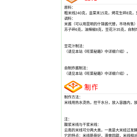
原料：
粗米线240克，韭菜末15克，烤花生碎8克，
调料：
米酱（可以用昆明的什锦酱代替，市场有售）
苏子碎6克，油辣椒8克，豆花汁35克，自制
豆花汁制法：
（请见本站《旺菜秘籍》中详细介绍）。
自制炸酱制法：
（请见本站《旺菜秘籍》中详细介绍）。
制作方法：
米线用热水烫热，控干水分，放入容器内，
注：
酸浆米线与干浆米线：
云南的米线可分两大类，一类是大米经过发酵
它的特点：米线筋骨好，滑爽回甜，米线相