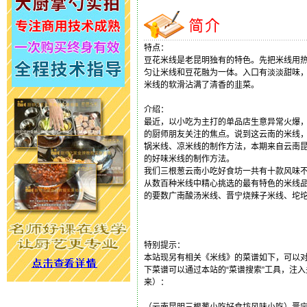
特点：
豆花米线是老昆明独有的特色。先把米线用
匀让米线和豆花融为一体。入口有淡淡甜味
米线的软滑沾满了清香的韭菜。
介绍：
最近，以小吃为主打的单品店生意异常火爆
的厨师朋友关注的焦点。说到这云南的米线
锅米线、凉米线的制作方法，本期来自云南
的好味米线的制作方法。
我们三根葱云南小吃好食坊一共有十款风味
从数百种米线中精心挑选的最有特色的米线品
的要数广南酸汤米线、晋宁烧辣子米线、坨
特别提示：
本站现另有相关《米线》的菜谱如下，可以
下菜谱可以通过本站的“菜谱搜索”工具，注入
来）：