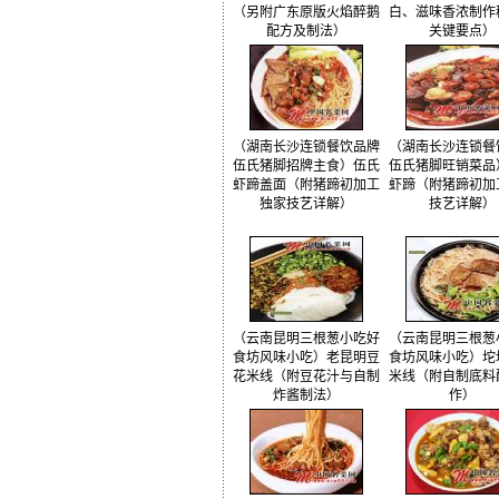
（另附广东原版火焰醉鹅
白、滋味香浓制作
配方及制法）
关键要点）
（湖南长沙连锁餐饮品牌
（湖南长沙连锁餐
伍氏猪脚招牌主食）伍氏
伍氏猪脚旺销菜品
虾蹄盖面（附猪蹄初加工
虾蹄（附猪蹄初加
独家技艺详解）
技艺详解）
（云南昆明三根葱小吃好
（云南昆明三根葱
食坊风味小吃）老昆明豆
食坊风味小吃）坨
花米线（附豆花汁与自制
米线（附自制底料
炸酱制法）
作）