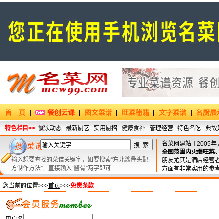
首 页
|
餐创云课
|
图文菜谱
|
旺菜秘籍
|
文字菜谱
|
名厨展
特色栏目>>
餐饮动态
最新厨艺
实用厨招
健康食补
管理经营
特色名吃
典故
名菜网建站于2005年
全国范围内火爆旺菜
输入想要查找的菜谱关键字，如要搜索“东北酱骨头配
朋友尤其是酒店经营
方制作方法”，直接输入“酱骨”两字即可
方面有非常实用的参
您当前的位置>>>
首页
>>>
免责条款