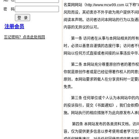
用户名
名菜网网站（http://www.mcw99.co
密 码
风险而设，其初衷亦不外乎欲为用户提供不间
阅读本声明。访问者访问本网站的行为以及通
注册会员
内容的无异议的认可。
忘记密码？点击此处找回
第一条 访问者在从事与本网站相关的所有
时，必须以善意且谨慎的态度行事；访问者不
网站以任何方式直接或者间接的从事违反中华
第二条 本网站充分尊重原创作者的著作权
你就是原创作者或是已经征得著作权人的同意
原则，本网站要求转载人在分享资料时一定要
免责。
第三条 任何单位或个人认为本网站中的内
的投诉指引，提交《书面通知》，我们会依照
施。网站执行的相应措施不为此向原发布人承
第四条 本网站发布的各类资料文档，访问
容，仅为提供更多信息以参考使用或者学习交